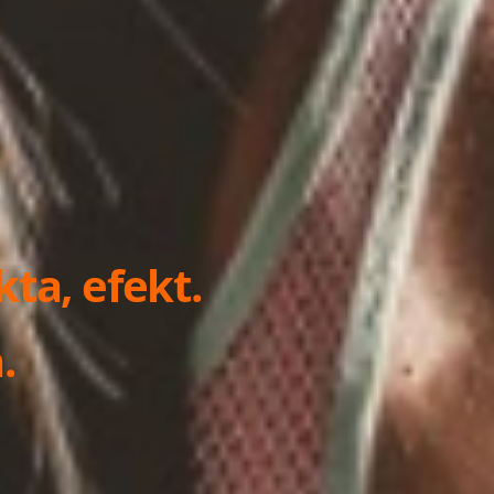
kta, efekt.
.