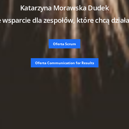
Katarzyna Morawska Dudek
wsparcie dla zespołów, które chcą działa
Oferta Scrum
Oferta Communication for Results