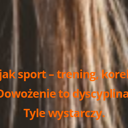
 jak sport – trening, kore
Dowożenie to dyscyplina
Tyle wystarczy.